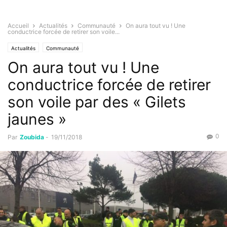
Accueil
Actualités
Communauté
On aura tout vu ! Une
conductrice forcée de retirer son voile...
Actualités
Communauté
On aura tout vu ! Une
conductrice forcée de retirer
son voile par des « Gilets
jaunes »
0
Par
Zoubida
-
19/11/2018