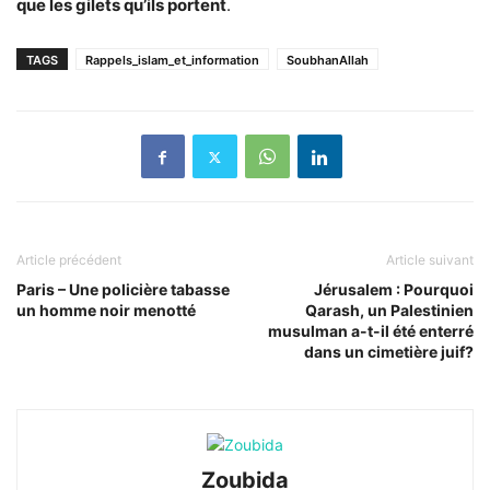
que les gilets qu’ils portent
.
TAGS
Rappels_islam_et_information
SoubhanAllah
Article précédent
Article suivant
Paris – Une policière tabasse
Jérusalem : Pourquoi
un homme noir menotté
Qarash, un Palestinien
musulman a-t-il été enterré
dans un cimetière juif?
Zoubida