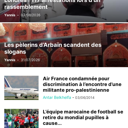
Londres : 117 arrestations lors d’un
rassemblement
Yannis
-
03/08/2026
Les pèlerins d’Arbaïn scandent des
slogans
Yannis
-
31/07/2026
Air France condamnée pour
discrimination à l’encontre d’une
militante pro-palestinienne
Antar Belkhelfa
-
03/06/2014
L’équipe marocaine de football se
retire du mondial pupilles à
cause...