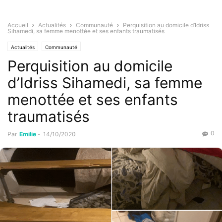
Accueil
Actualités
Communauté
Perquisition au domicile d’Idriss
Sihamedi, sa femme menottée et ses enfants traumatisés
Actualités
Communauté
Perquisition au domicile
d’Idriss Sihamedi, sa femme
menottée et ses enfants
traumatisés
0
Par
Emilie
-
14/10/2020