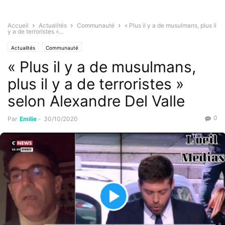
Accueil
Actualités
Communauté
« Plus il y a de musulmans, plus il
y a de terroristes »...
Actualités
Communauté
« Plus il y a de musulmans,
plus il y a de terroristes »
selon Alexandre Del Valle
0
Par
Emilie
-
30/10/2020