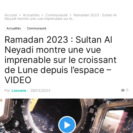
Accueil
Actualités
Communauté
Ramadan 2023 : Sultan Al
Neyadi montre une vue imprenable sur le...
Actualités
Communauté
Ramadan 2023 : Sultan Al
Neyadi montre une vue
imprenable sur le croissant
de Lune depuis l’espace –
VIDEO
0
Par
Lassana
-
28/03/2023