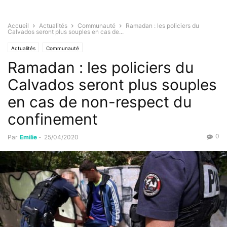
Accueil
Actualités
Communauté
Ramadan : les policiers du
Calvados seront plus souples en cas de...
Actualités
Communauté
Ramadan : les policiers du
Calvados seront plus souples
en cas de non-respect du
confinement
0
Par
Emilie
-
25/04/2020