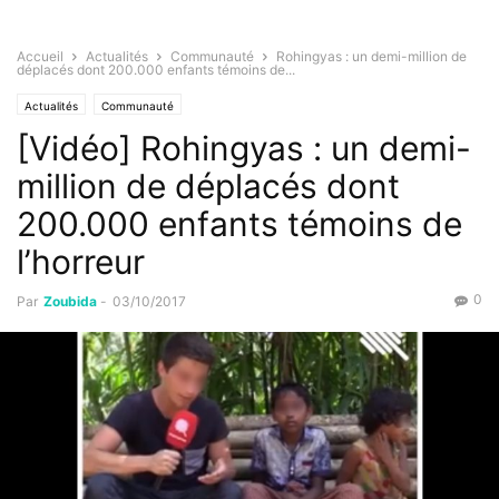
Accueil
Actualités
Communauté
Rohingyas : un demi-million de
déplacés dont 200.000 enfants témoins de...
Actualités
Communauté
[Vidéo] Rohingyas : un demi-
million de déplacés dont
200.000 enfants témoins de
l’horreur
0
Par
Zoubida
-
03/10/2017