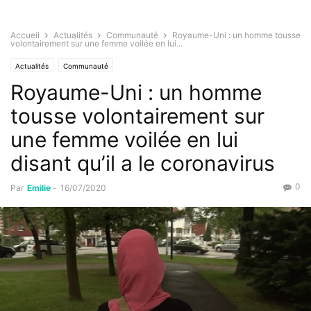
Accueil
Actualités
Communauté
Royaume-Uni : un homme tousse
volontairement sur une femme voilée en lui...
Actualités
Communauté
Royaume-Uni : un homme
tousse volontairement sur
une femme voilée en lui
disant qu’il a le coronavirus
0
Par
Emilie
-
16/07/2020