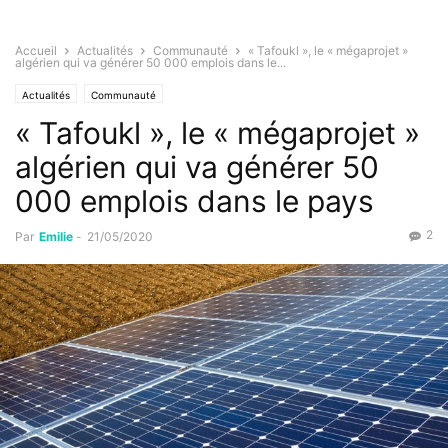
Accueil
Actualités
Communauté
« Tafoukl », le « mégaprojet »
algérien qui va générer 50 000 emplois dans le...
Actualités
Communauté
« Tafoukl », le « mégaprojet »
algérien qui va générer 50
000 emplois dans le pays
2
Par
Emilie
-
21/05/2020