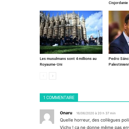
Cisjordanie
Les musulmans sont 4 millions au
Pedro Sánch
Royaume-Uni
Palestinien
1 COMMENTAIRE
Onaru
16/06/2020 à 20 h 37 min
Quelle horreur, des collègues pol
Vichy ! ça ne donne même pas env