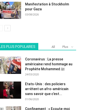
Manifestation à Stockholm
pour Gaza
03/08/2026
LES PLUS POPULAIRES
All
Plus
Coronavirus : La presse
américaine rend hommage au
Prophète Mohammed ﷺ
24/03/2020
Etats-Unis : des policiers
arrêtent un afro-américain
sans savoir que c’est...
01/06/2020
Confinement : « Ecoute-moi