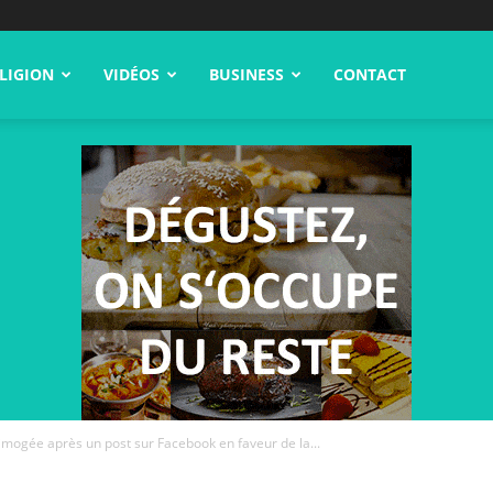
LIGION
VIDÉOS
BUSINESS
CONTACT
limogée après un post sur Facebook en faveur de la...