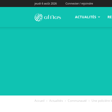
jeudi 6 août 2026
Connecter / rejoindre
alNas.fr
ACTUALITÉS
RE
Accueil
Actualités
Communauté
Une policière 