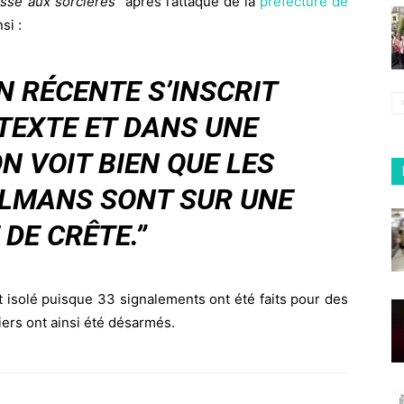
sse aux sorcières”
après l’attaque de la
préfecture de
si :
N RÉCENTE S’INSCRIT
TEXTE ET DANS UNE
N VOIT BIEN QUE LES
ULMANS SONT SUR UNE
 DE CRÊTE.”
ait isolé puisque 33 signalements ont été faits pour des
ciers ont ainsi été désarmés.