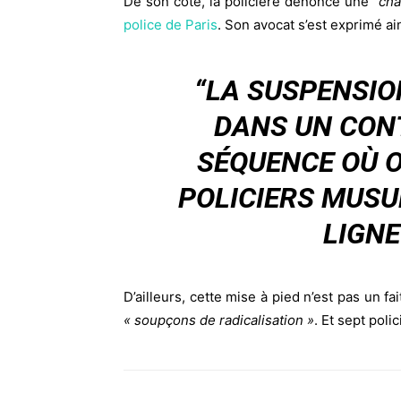
De son côté, la policière dénonce une
“cha
police de Paris
. Son avocat s’est exprimé ain
“LA SUSPENSIO
DANS UN CON
SÉQUENCE OÙ O
POLICIERS MUS
LIGNE
D’ailleurs, cette mise à pied n’est pas un f
« soupçons de radicalisation »
. Et sept poli