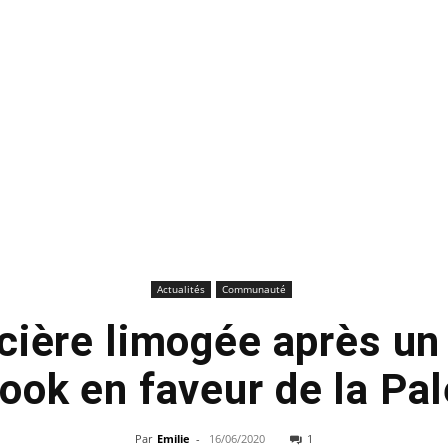
Actualités
Communauté
cière limogée après un
ook en faveur de la Pal
Par
Emilie
-
16/06/2020
1