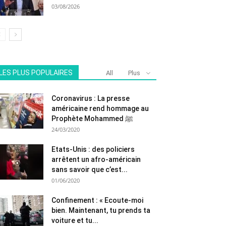
03/08/2026
LES PLUS POPULAIRES
All
Plus
Coronavirus : La presse
américaine rend hommage au
Prophète Mohammed ﷺ
24/03/2020
Etats-Unis : des policiers
arrêtent un afro-américain
sans savoir que c’est...
01/06/2020
Confinement : « Ecoute-moi
bien. Maintenant, tu prends ta
voiture et tu...