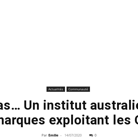
Actualités
Communauté
s… Un institut australi
arques exploitant les
Par
Emilie
-
14/07/2020
0