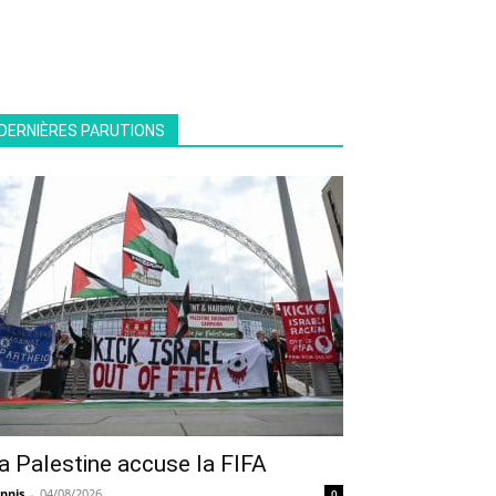
DERNIÈRES PARUTIONS
a Palestine accuse la FIFA
nnis
-
04/08/2026
0