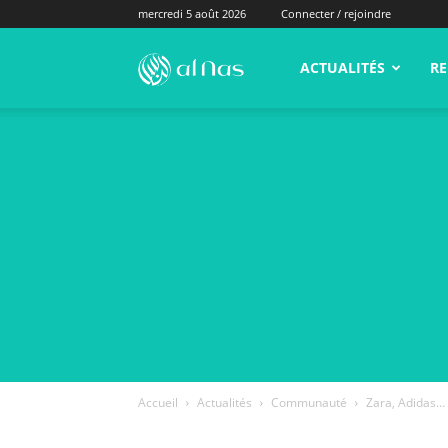
mercredi 5 août 2026
Connecter / rejoindre
alNas.fr
ACTUALITÉS
RE
Accueil
Actualités
Communauté
Zara, Adidas… 