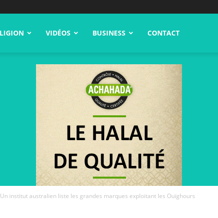
LIGION
VIDÉOS
BUSINESS
CONTACT
Un institut australien liste les grandes marques exploitant les Ouïghours