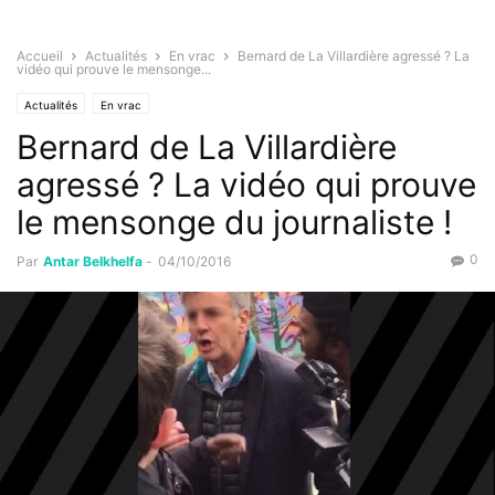
Accueil
Actualités
En vrac
Bernard de La Villardière agressé ? La
vidéo qui prouve le mensonge...
Actualités
En vrac
Bernard de La Villardière
agressé ? La vidéo qui prouve
le mensonge du journaliste !
0
Par
Antar Belkhelfa
-
04/10/2016