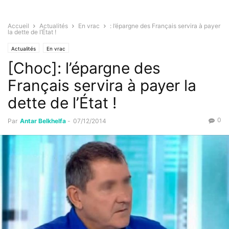
Accueil
Actualités
En vrac
: l’épargne des Français servira à payer
la dette de l’État !
Actualités
En vrac
[Choc]: l’épargne des
Français servira à payer la
dette de l’État !
0
Par
Antar Belkhelfa
-
07/12/2014