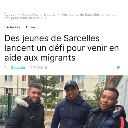
Accueil
Actualités
En vrac
Des jeunes de Sarcelles lancent un
défi pour venir en aide aux...
Actualités
En vrac
Des jeunes de Sarcelles
lancent un défi pour venir en
aide aux migrants
0
Par
Zoubida
-
12/10/2016