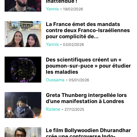
inattendue !
Yannis
-
19/02/2026
La France émet des mandats
contre deux Franco-Israéliennes
pour complicité de...
Yannis
-
03/02/2026
Des scientifiques créent un «
poumon-sur-puce » pour étudier
les maladies
Oussama
-
05/01/2026
Greta Thunberg interpellée lors
d’une manifestation à Londres
Rizlene
-
27/12/2025
Le film Bollywoodien Dhurandhar
crée une controverse Indo-