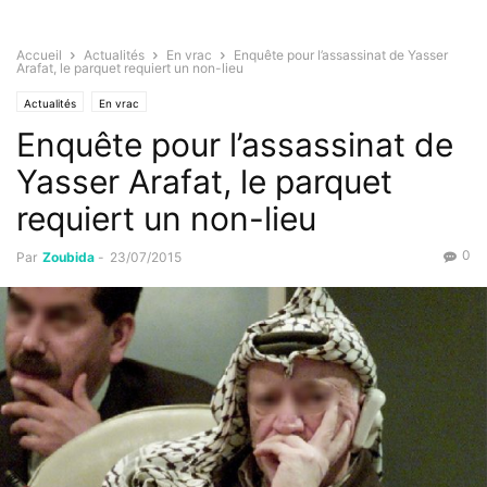
Accueil
Actualités
En vrac
Enquête pour l’assassinat de Yasser
Arafat, le parquet requiert un non-lieu
Actualités
En vrac
Enquête pour l’assassinat de
Yasser Arafat, le parquet
requiert un non-lieu
0
Par
Zoubida
-
23/07/2015