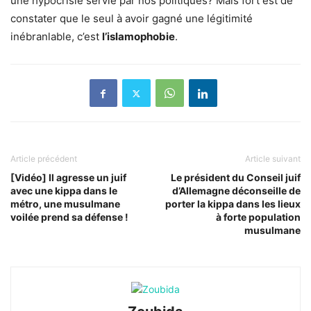
une hypocrisie servie par nos politiques? Mais fort est de
constater que le seul à avoir gagné une légitimité
inébranlable, c’est
l’islamophobie
.
Article précédent
Article suivant
[Vidéo] Il agresse un juif
Le président du Conseil juif
avec une kippa dans le
d’Allemagne déconseille de
métro, une musulmane
porter la kippa dans les lieux
voilée prend sa défense !
à forte population
musulmane