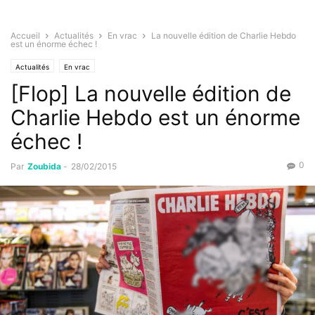
Accueil
Actualités
En vrac
La nouvelle édition de Charlie Hebdo
est un énorme échec !
Actualités
En vrac
[Flop] La nouvelle édition de
Charlie Hebdo est un énorme
échec !
0
Par
Zoubida
-
28/02/2015