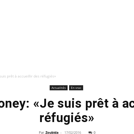
uis prêt à accueillir des réfugiés»
Actualités
En vrac
ney: «Je suis prêt à ac
réfugiés»
Par
Zoubida
-
17/02/2016
0