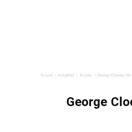
Accueil
Actualités
En vrac
George Clooney: «Je s
George Cloo