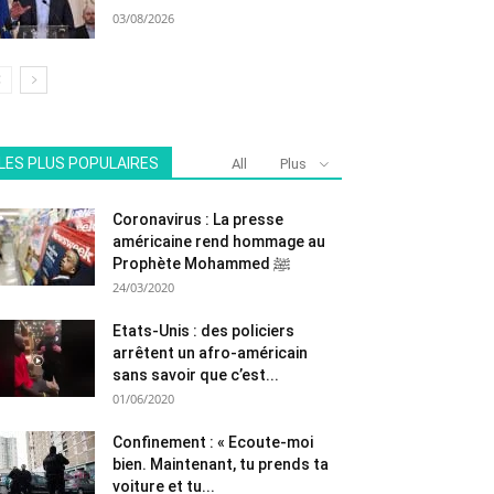
03/08/2026
LES PLUS POPULAIRES
All
Plus
Coronavirus : La presse
américaine rend hommage au
Prophète Mohammed ﷺ
24/03/2020
Etats-Unis : des policiers
arrêtent un afro-américain
sans savoir que c’est...
01/06/2020
Confinement : « Ecoute-moi
bien. Maintenant, tu prends ta
voiture et tu...