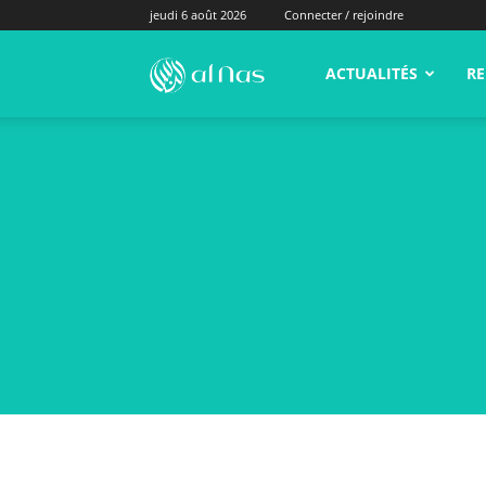
jeudi 6 août 2026
Connecter / rejoindre
alNas.fr
ACTUALITÉS
RE