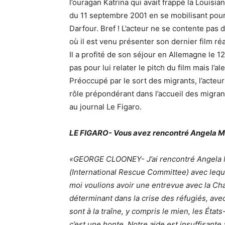
l’ouragan Katrina qui avait frappé la Louisia
du 11 septembre 2001 en se mobilisant pour 
Darfour. Bref ! L’acteur ne se contente pas d
où il est venu présenter son dernier film ré
Il a profité de son séjour en Allemagne le 1
pas pour lui relater le pitch du film mais l’a
Préoccupé par le sort des migrants, l’acteur
rôle prépondérant dans l’accueil des migran
au journal Le Figaro.
LE FIGARO- Vous avez rencontré Angela Mer
«GEORGE CLOONEY- J’ai rencontré Angela Me
(International Rescue Committee) avec lequ
moi voulions avoir une entrevue avec la Cha
déterminant dans la crise des réfugiés, ave
sont à la traîne, y compris le mien, les État
c’est une honte. Notre aide est insuffisante.