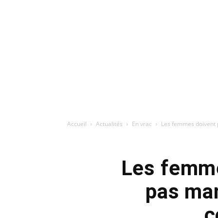
Accueil
Actualités
En vrac
Les femmes doivent pr
Les femmes
pas man
c