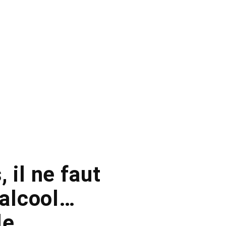
 il ne faut
’alcool…
le