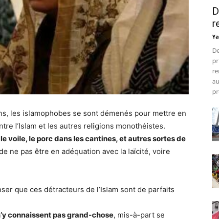
D
r
Ya
De
pr
re
au
pr
ens, les islamophobes se sont démenés pour mettre en
re l’Islam et les autres religions monothéistes.
e voile, le porc dans les cantines, et autres sortes de
de ne pas être en adéquation avec la laïcité, voire
ser que ces détracteurs de l’Islam sont de parfaits
s n’y connaissent pas grand-chose
, mis-à-part se