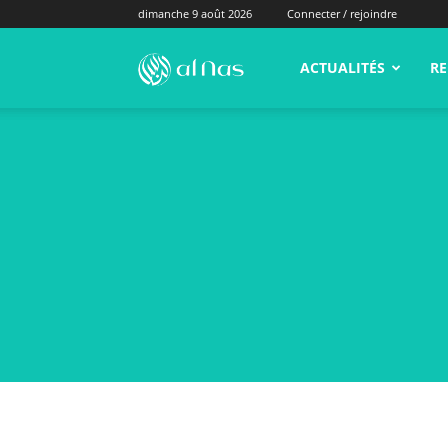
dimanche 9 août 2026
Connecter / rejoindre
alNas.fr
ACTUALITÉS
RE