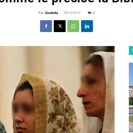
Par
Zoubida
-
09/12/2016
0