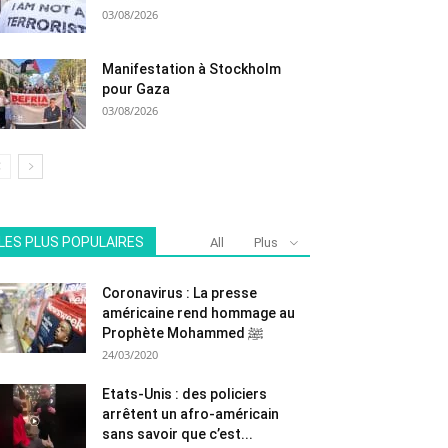
03/08/2026
Manifestation à Stockholm
pour Gaza
03/08/2026
LES PLUS POPULAIRES
All
Plus
Coronavirus : La presse
américaine rend hommage au
Prophète Mohammed ﷺ
24/03/2020
Etats-Unis : des policiers
arrêtent un afro-américain
sans savoir que c’est...