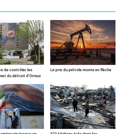
ce de contrôler les
Le prix du pétrole monte en flèche
rnet du détroit d’Ormuz
 américain évoque un
372 Afghans tués dans les