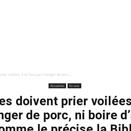
ier voilées, il ne faut pas manger de porc,...
Actualités
En vrac
 doivent prier voilées,
ger de porc, ni boire d
omme le précise la Bib