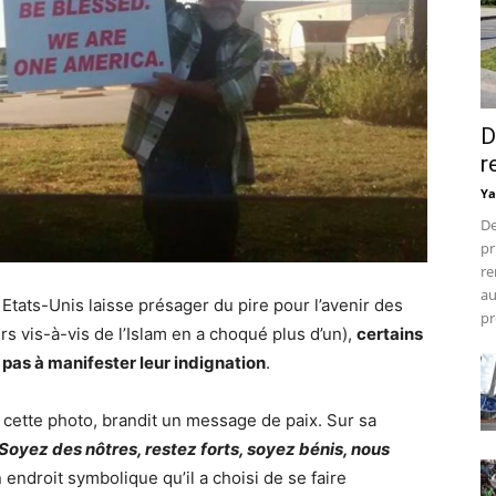
D
r
Ya
De
pr
re
au
Etats-Unis laisse présager du pire pour l’avenir des
pr
s vis-à-vis de l’Islam en a choqué plus d’un),
certains
 pas à manifester leur indignation
.
r cette photo, brandit un message de paix. Sur sa
Soyez des nôtres, restez forts, soyez bénis, nous
un endroit symbolique qu’il a choisi de se faire