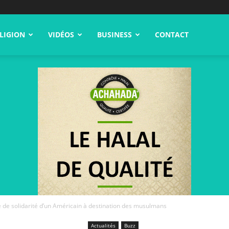
LIGION
VIDÉOS
BUSINESS
CONTACT
de solidarité d’un Américain à destination des musulmans
Actualités
Buzz