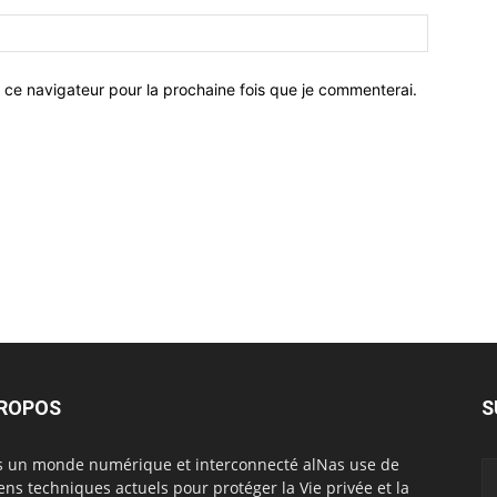
 ce navigateur pour la prochaine fois que je commenterai.
PROPOS
S
 un monde numérique et interconnecté alNas use de
ns techniques actuels pour protéger la Vie privée et la