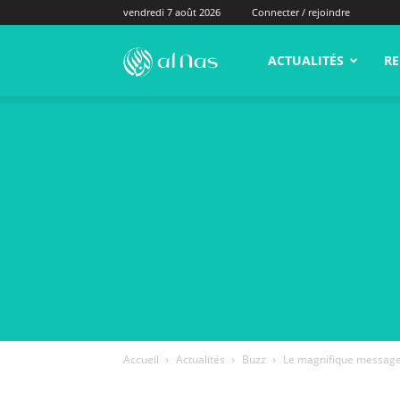
vendredi 7 août 2026
Connecter / rejoindre
alNas.fr
ACTUALITÉS
RE
Accueil
Actualités
Buzz
Le magnifique message 