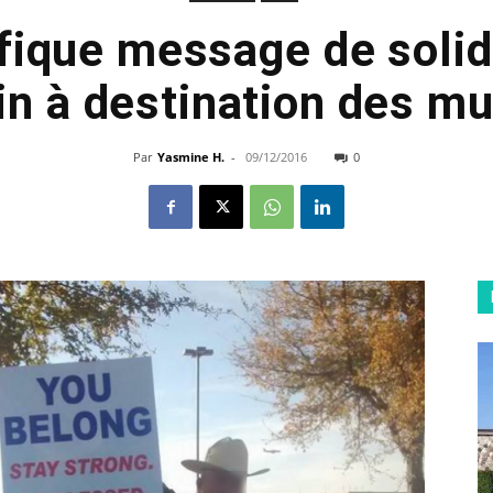
fique message de solida
in à destination des m
Par
Yasmine H.
-
09/12/2016
0