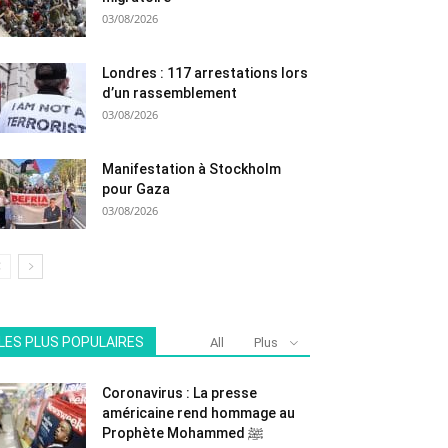
03/08/2026
Londres : 117 arrestations lors
d’un rassemblement
03/08/2026
Manifestation à Stockholm
pour Gaza
03/08/2026
LES PLUS POPULAIRES
All
Plus
Coronavirus : La presse
américaine rend hommage au
Prophète Mohammed ﷺ