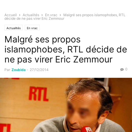
Accueil
Actualités
En vrac
Malgré ses propos islamophobes, RTL
décide de ne pas virer Eric Zemmour
Actualités
En vrac
Malgré ses propos
islamophobes, RTL décide de
ne pas virer Eric Zemmour
0
Par
Zoubida
-
27/12/2014