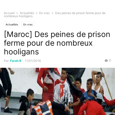
Accueil
Actualités
En vrac
Des peines de prison ferme pour de
nombreux hooligans
Actualités
En vrac
[Maroc] Des peines de prison
ferme pour de nombreux
hooligans
0
Par
Farah B
-
11/01/2016