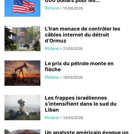
000 dollars pour les...
Rizlene
-
10/06/2026
L’Iran menace de contrôler les
câbles internet du détroit
d’Ormuz
Rizlene
-
21/05/2026
Le prix du pétrole monte en
flèche
Rizlene
-
18/05/2026
Les frappes israéliennes
s’intensifient dans le sud du
Liban
Rizlene
-
14/05/2026
Un analyste américain évoque un