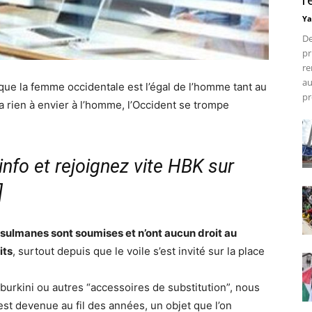
r
Ya
De
pr
re
au
 que la femme occidentale est l’égal de l’homme tant au
pr
’a rien à envier à l’homme, l’Occident se trompe
nfo et rejoignez vite HBK sur
]
usulmanes sont soumises et n’ont aucun droit au
its
, surtout depuis que le voile s’est invité sur la place
 le burkini ou autres “accessoires de substitution”, nous
st devenue au fil des années, un objet que l’on