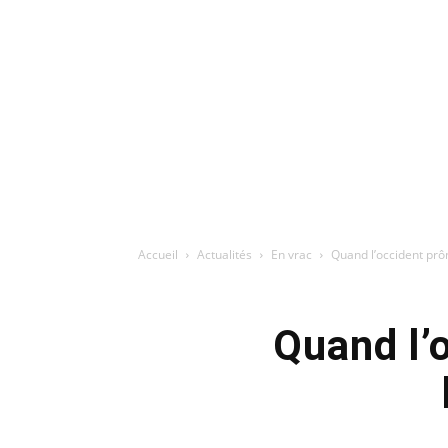
Accueil
Actualités
En vrac
Quand l’occident prô
Quand l’o