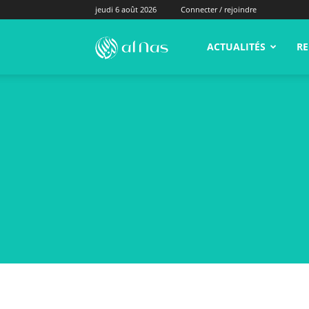
jeudi 6 août 2026
Connecter / rejoindre
alNas.fr
ACTUALITÉS
RE