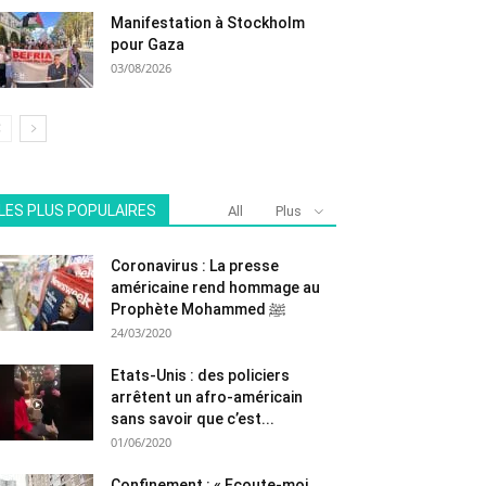
Manifestation à Stockholm
pour Gaza
03/08/2026
LES PLUS POPULAIRES
All
Plus
Coronavirus : La presse
américaine rend hommage au
Prophète Mohammed ﷺ
24/03/2020
Etats-Unis : des policiers
arrêtent un afro-américain
sans savoir que c’est...
01/06/2020
Confinement : « Ecoute-moi