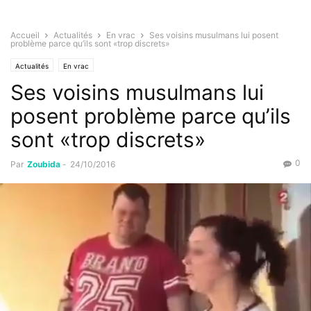
Accueil
Actualités
En vrac
Ses voisins musulmans lui posent
problème parce qu’ils sont «trop discrets»
Actualités
En vrac
Ses voisins musulmans lui
posent problème parce qu’ils
sont «trop discrets»
0
Par
Zoubida
-
24/10/2016