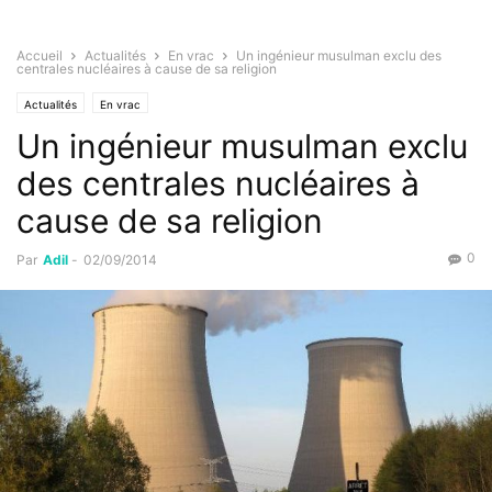
Accueil
Actualités
En vrac
Un ingénieur musulman exclu des
centrales nucléaires à cause de sa religion
Actualités
En vrac
Un ingénieur musulman exclu
des centrales nucléaires à
cause de sa religion
0
Par
Adil
-
02/09/2014