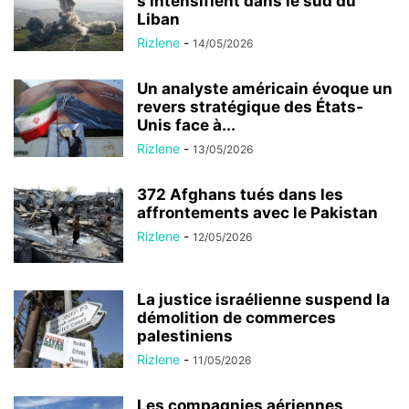
s’intensifient dans le sud du
Liban
Rizlene
-
14/05/2026
Un analyste américain évoque un
revers stratégique des États-
Unis face à...
Rizlene
-
13/05/2026
372 Afghans tués dans les
affrontements avec le Pakistan
Rizlene
-
12/05/2026
La justice israélienne suspend la
démolition de commerces
palestiniens
Rizlene
-
11/05/2026
Les compagnies aériennes