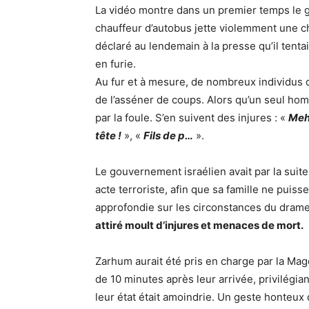
La vidéo montre dans un premier temps le ga
chauffeur d’autobus jette violemment une cha
déclaré au lendemain à la presse qu’il tentai
en furie.
Au fur et à mesure, de nombreux individus d
de l’asséner de coups. Alors qu’un seul homme
par la foule. S’en suivent des injures : «
Meh
tête !
», «
Fils de p…
».
Le gouvernement israélien avait par la suite
acte terroriste, afin que sa famille ne puis
approfondie sur les circonstances du dram
attiré moult d’injures et menaces de mort.
Zarhum aurait été pris en charge par la Ma
de 10 minutes après leur arrivée, privilégian
leur état était amoindrie. Un geste honteux