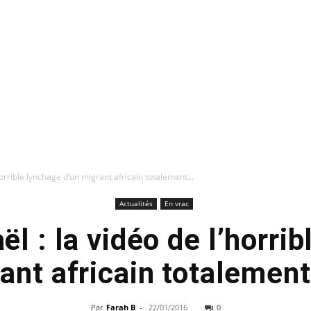
’horrible lynchage d’un migrant africain totalement...
Actualités
En vrac
aël : la vidéo de l’horri
ant africain totalemen
Par
Farah B
-
22/01/2016
0