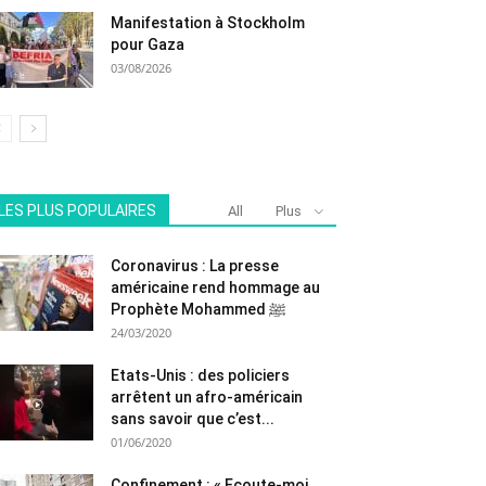
Manifestation à Stockholm
pour Gaza
03/08/2026
LES PLUS POPULAIRES
All
Plus
Coronavirus : La presse
américaine rend hommage au
Prophète Mohammed ﷺ
24/03/2020
Etats-Unis : des policiers
arrêtent un afro-américain
sans savoir que c’est...
01/06/2020
Confinement : « Ecoute-moi