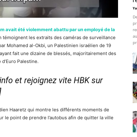
r
Ya
De
pr
 avait été violemment abattu par un employé de la
re
au
 témoignent les extraits des caméras de surveillance
pr
par Mohamed al-Okbi, un Palestinien israélien de 19
t ayant fait une dizaine de blessés, majoritairement des
e d’Euro Palestine.
nfo et rejoignez vite HBK sur
]
tidien Haaretz qui montre les différents moments de
r le point de prendre l’autobus afin de quitter la ville