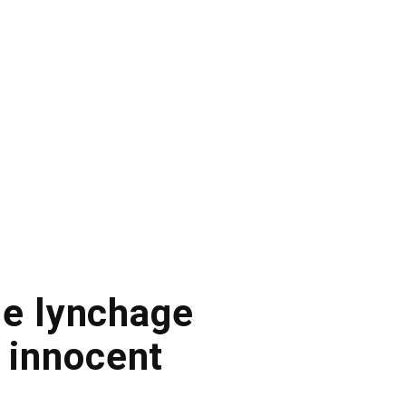
ble lynchage
t innocent