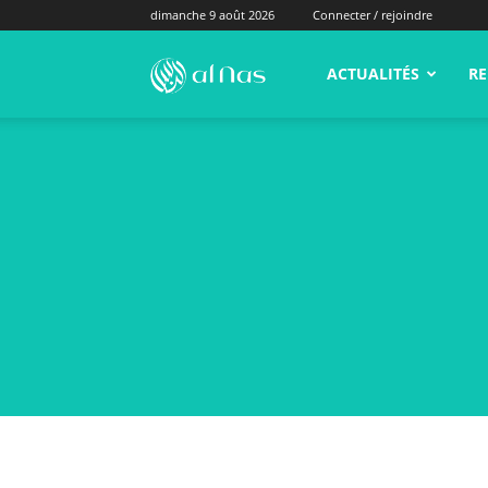
dimanche 9 août 2026
Connecter / rejoindre
alNas.fr
ACTUALITÉS
RE