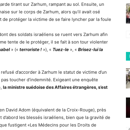
rde tirant sur Zarhum, rampant au sol. Ensuite, un
ise sur le corps de Zarhum, alors qu’il avait osé
t de protéger la victime de se faire lyncher par la foule
ont des soldats israéliens se ruent vers Zarhum afin
 tente de le protéger, il se fait à son tour violenter
abel
» («
terroriste !
»), «
Tuez-le
», «
Brisez-lui la
 refusé d’accorder à Zarhum le statut de victime d’un
se pas toucher d’indemnité. Exigeant une enquête
e,
la ministre suédoise des Affaires étrangères, s’est
gen David Adom (équivalent de la Croix-Rouge), près
t d’abord les blessés israéliens, bien que la gravité de
 que fustigent «Les Médecins pour les Droits de