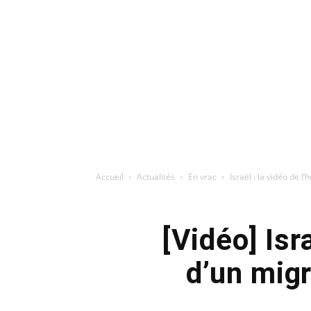
Accueil
Actualités
En vrac
Israël : la vidéo de l
[Vidéo] Isr
d’un migr