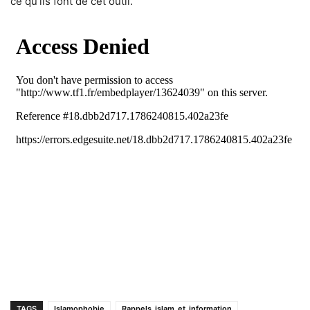
ce qu’ils font de cet outil.
TAGS
Islamophobie
Rappels_islam_et_information