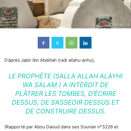
D’après Jabir Ibn Abdillah (radi allahu anhu),
LE PROPHÈTE (SALLA ALLAH ALAYHI
WA SALAM ) A INTERDIT DE
PLÂTRER LES TOMBES, D’ÉCRIRE
DESSUS, DE S’ASSEOIR DESSUS ET
DE CONSTRUIRE DESSUS.
(Rapporté par Abou Daoud dans ses Sounan n°3226 et