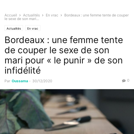
Accueil
Actualités
En vrac
Bordeaux : une femme tente de couper
le sexe de son mari...
Actualités
En vrac
Bordeaux : une femme tente
de couper le sexe de son
mari pour « le punir » de son
infidélité
0
Par
Oussama
-
30/12/2020