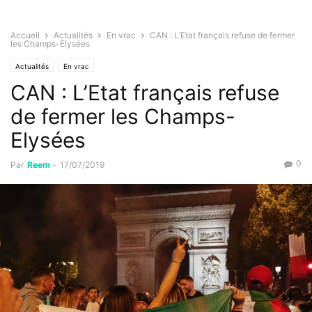
Accueil
Actualités
En vrac
CAN : L’Etat français refuse de fermer
les Champs-Elysées
Actualités
En vrac
CAN : L’Etat français refuse
de fermer les Champs-
Elysées
0
Par
Reem
-
17/07/2019