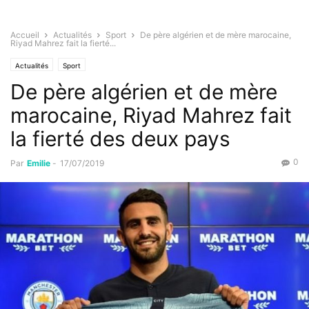
Accueil
Actualités
Sport
De père algérien et de mère marocaine,
Riyad Mahrez fait la fierté...
Actualités
Sport
De père algérien et de mère
marocaine, Riyad Mahrez fait
la fierté des deux pays
0
Par
Emilie
-
17/07/2019