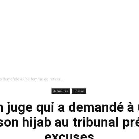
 a demandé à une femme de retirer...
Actualités
En vrac
n juge qui a demandé 
 son hijab au tribunal p
excuses