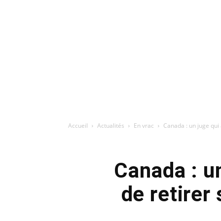
Accueil
Actualités
En vrac
Canada : un juge qui
Canada : u
de retirer