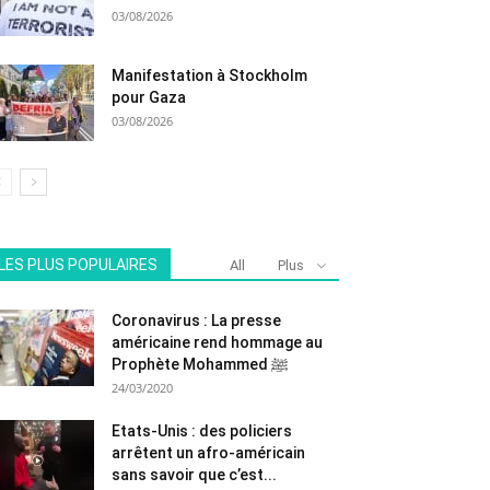
03/08/2026
Manifestation à Stockholm
pour Gaza
03/08/2026
LES PLUS POPULAIRES
All
Plus
Coronavirus : La presse
américaine rend hommage au
Prophète Mohammed ﷺ
24/03/2020
Etats-Unis : des policiers
arrêtent un afro-américain
sans savoir que c’est...