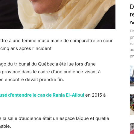
D
r
Ya
De
pr
ettre à une femme musulmane de comparaître en cour
re
cinq ans après l’incident.
au
pr
ngo du tribunal du Québec a été lue lors d’une
a province dans le cadre d’une audience visant à
on encontre devait prendre fin.
usé d’entendre le cas de Rania El-Alloul
en 2015 à
la salle d’audience était un espace laïque et qu’elle
nable.