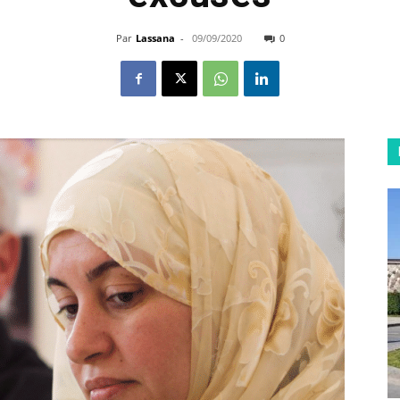
Par
Lassana
-
09/09/2020
0