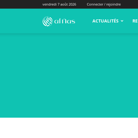
vendredi 7 août 2026
Connecter / rejoindre
alNas.fr
ACTUALITÉS
RE