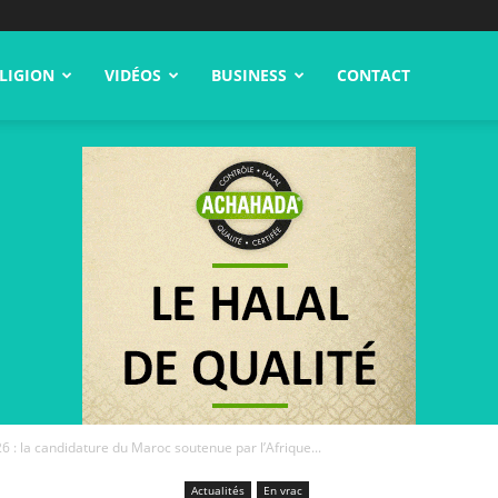
LIGION
VIDÉOS
BUSINESS
CONTACT
: la candidature du Maroc soutenue par l’Afrique...
Actualités
En vrac