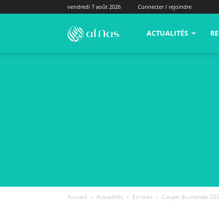
vendredi 7 août 2026
Connecter / rejoindre
alNas.fr
ACTUALITÉS
RE
Accueil
Actualités
En vrac
Coupe du monde 2026 