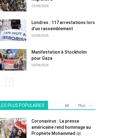
03/08/2026
Londres : 117 arrestations lors
d’un rassemblement
03/08/2026
Manifestation à Stockholm
pour Gaza
03/08/2026
LES PLUS POPULAIRES
All
Plus
Coronavirus : La presse
américaine rend hommage au
Prophète Mohammed ﷺ