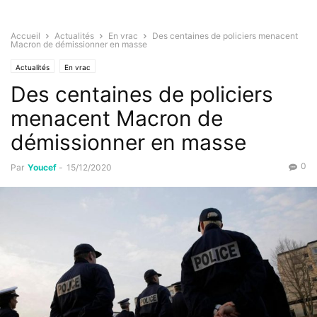
Accueil
Actualités
En vrac
Des centaines de policiers menacent
Macron de démissionner en masse
Actualités
En vrac
Des centaines de policiers
menacent Macron de
démissionner en masse
0
Par
Youcef
-
15/12/2020