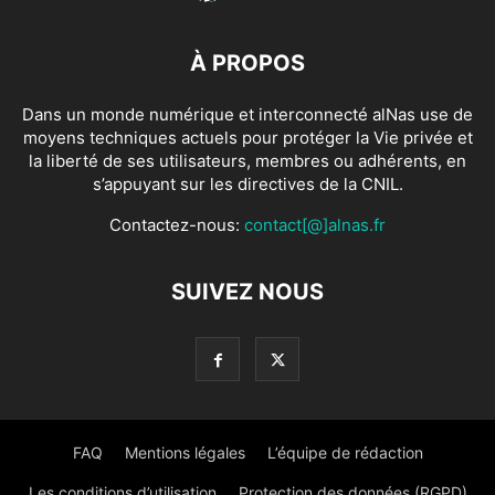
Dans un monde numérique et interconnecté alNas use de
moyens techniques actuels pour protéger la Vie privée et
la liberté de ses utilisateurs, membres ou adhérents, en
s’appuyant sur les directives de la CNIL.
Contactez-nous:
contact[@]alnas.fr
SUIVEZ NOUS
FAQ
Mentions légales
L’équipe de rédaction
Les conditions d’utilisation
Protection des données (RGPD)
© Copyright
alNas.fr
© 2026 Tous Droits Réservés