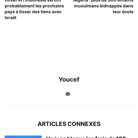
probablement les prochains
musulmans kidnappés dans
pays à tisser des liens avec
leur école
Israël
Youcef
ARTICLES CONNEXES
Un juge bloque les frais de 100
000 dollars pour les...
Rizlene
-
10/06/2026