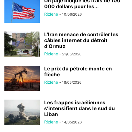
L’Iran menace de contrôler les
câbles internet du détroit
d’Ormuz
Rizlene
-
21/05/2026
Le prix du pétrole monte en
flèche
Rizlene
-
18/05/2026
Les frappes israéliennes
s’intensifient dans le sud du
Liban
Rizlene
-
14/05/2026
Un analyste américain évoque un
revers stratégique des États-
Unis face à...
Rizlene
-
13/05/2026