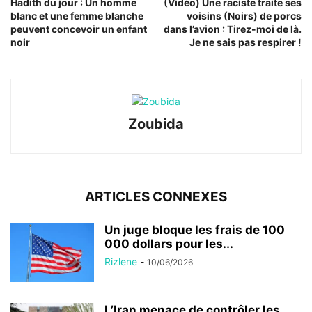
Hadith du jour : Un homme
(Vidéo) Une raciste traite ses
blanc et une femme blanche
voisins (Noirs) de porcs
peuvent concevoir un enfant
dans l’avion : Tirez-moi de là.
noir
Je ne sais pas respirer !
Zoubida
ARTICLES CONNEXES
Un juge bloque les frais de 100
000 dollars pour les...
Rizlene
-
10/06/2026
L’Iran menace de contrôler les