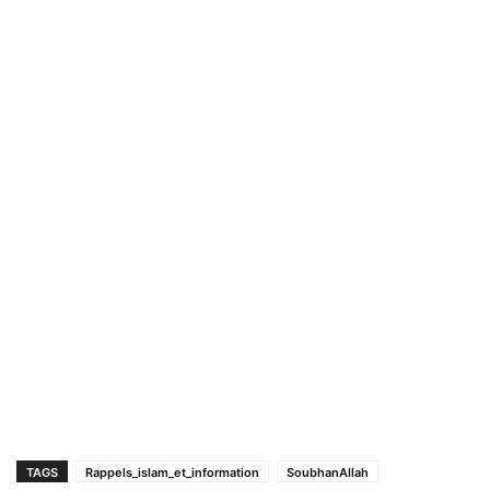
TAGS
Rappels_islam_et_information
SoubhanAllah