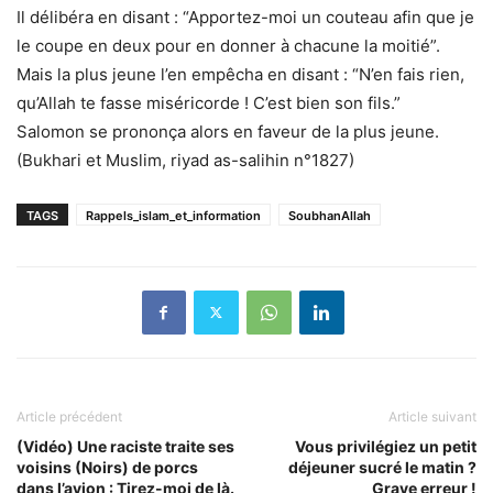
Il délibéra en disant : “Apportez-moi un couteau afin que je
le coupe en deux pour en donner à chacune la moitié”.
Mais la plus jeune l’en empêcha en disant : “N’en fais rien,
qu’Allah te fasse miséricorde ! C’est bien son fils.”
Salomon se prononça alors en faveur de la plus jeune.
(Bukhari et Muslim, riyad as-salihin n°1827)
TAGS
Rappels_islam_et_information
SoubhanAllah
Article précédent
Article suivant
(Vidéo) Une raciste traite ses
Vous privilégiez un petit
voisins (Noirs) de porcs
déjeuner sucré le matin ?
dans l’avion : Tirez-moi de là.
Grave erreur !