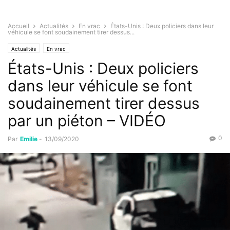
Accueil
Actualités
En vrac
États-Unis : Deux policiers dans leur
véhicule se font soudainement tirer dessus...
Actualités
En vrac
États-Unis : Deux policiers
dans leur véhicule se font
soudainement tirer dessus
par un piéton – VIDÉO
0
Par
Emilie
-
13/09/2020