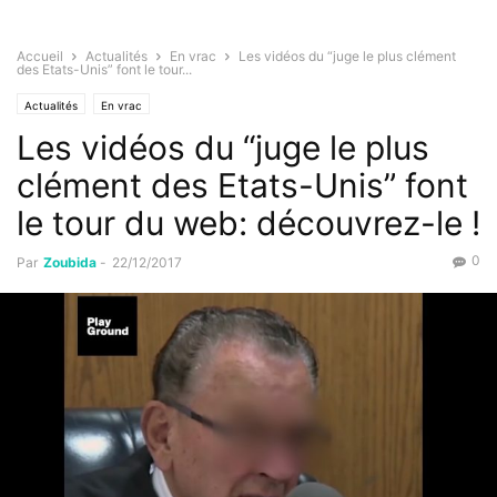
Accueil
Actualités
En vrac
Les vidéos du “juge le plus clément
des Etats-Unis” font le tour...
Actualités
En vrac
Les vidéos du “juge le plus
clément des Etats-Unis” font
le tour du web: découvrez-le !
0
Par
Zoubida
-
22/12/2017