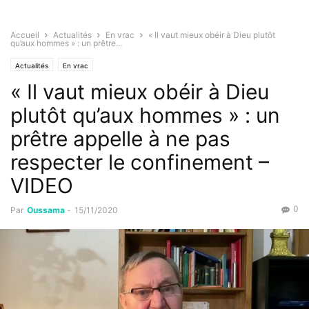
Accueil
Actualités
En vrac
« Il vaut mieux obéir à Dieu plutôt
qu’aux hommes » : un prêtre...
Actualités
En vrac
« Il vaut mieux obéir à Dieu
plutôt qu’aux hommes » : un
prêtre appelle à ne pas
respecter le confinement –
VIDEO
0
Par
Oussama
-
15/11/2020