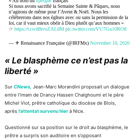
« Au nom du
#peuple
français
Si nous avons sacrifié la Semaine Sainte & Pâques, nous
n’agirons de même pour l’Avent & Noël. Nous les
célébrerons dans nos églises avec ou sans la permission de la
loi, car il vaut mieux obéir à Dieu plutôt qu’aux hommes »
☞
https://t.co/d8tvoZALdM
pic.twitter.com/VU7Gu10RO8
— ⚜ Renaissance Française (@IRFMx)
November 10, 2020
« Le blasphème ce n’est pas la
liberté »
Sur
CNews,
Jean-Marc Morandini proposait un dialogue
entre l’imam de Drancy Hassen Chalghoumi et le père
Michel Viot, prêtre catholique du diocèse de Blois,
après
l’attentat survenu hier
à Nice.
Questionné sur sa position sur le droit au blasphème, le
prêtre a surpris son auditoire en s’opposant