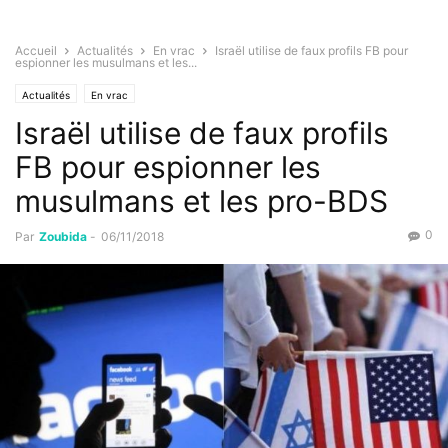
Accueil
Actualités
En vrac
Israël utilise de faux profils FB pour
espionner les musulmans et les...
Actualités
En vrac
Israël utilise de faux profils
FB pour espionner les
musulmans et les pro-BDS
0
Par
Zoubida
-
06/11/2018