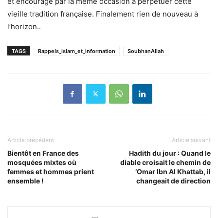
et encourage par la même occasion à perpétuer cette
vieille tradition française. Finalement rien de nouveau à
l’horizon..
TAGS
Rappels_islam_et_information
SoubhanAllah
Article précédent
Article suivant
Bientôt en France des
Hadith du jour : Quand le
mosquées mixtes où
diable croisait le chemin de
femmes et hommes prient
‘Omar Ibn Al Khattab, il
ensemble !
changeait de direction