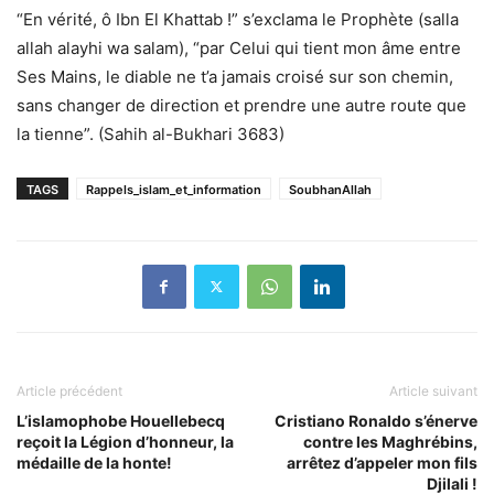
“En vérité, ô Ibn El Khattab !” s’exclama le Prophète (salla
allah alayhi wa salam), “par Celui qui tient mon âme entre
Ses Mains, le diable ne t’a jamais croisé sur son chemin,
sans changer de direction et prendre une autre route que
la tienne”. (Sahih al-Bukhari 3683)
TAGS
Rappels_islam_et_information
SoubhanAllah
Article précédent
Article suivant
L’islamophobe Houellebecq
Cristiano Ronaldo s’énerve
reçoit la Légion d’honneur, la
contre les Maghrébins,
médaille de la honte!
arrêtez d’appeler mon fils
Djilali !