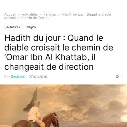
Accueil
Actualités
Religion
Hadith du jour : Quand le diable
croisait le chemin de ‘Omar...
Actualités
Religion
Hadith du jour : Quand le
diable croisait le chemin de
‘Omar Ibn Al Khattab, il
changeait de direction
0
Par
Zoubida
-
07/01/2019