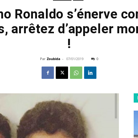
no Ronaldo s’énerve co
 arrêtez d’appeler mon 
!
Par
Zoubida
-
07/01/2019
0