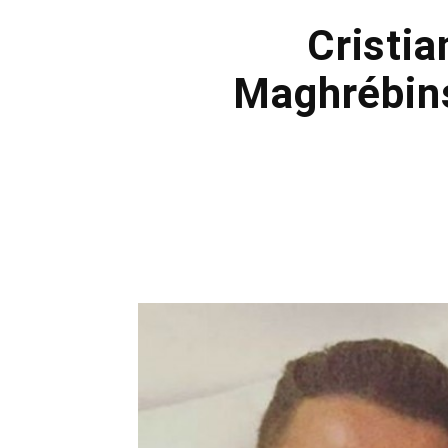
Cristia
Maghrébins,