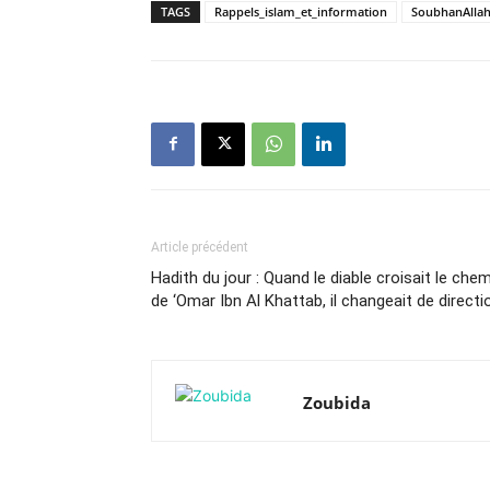
TAGS
Rappels_islam_et_information
SoubhanAlla
Article précédent
Hadith du jour : Quand le diable croisait le che
de ‘Omar Ibn Al Khattab, il changeait de directi
Zoubida