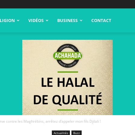
LIGION
VIDÉOS
BUSINESS
CONTACT
ve contre les Maghrébins, arrêtez d’appeler mon fils Djilali !
Actualités
Buzz