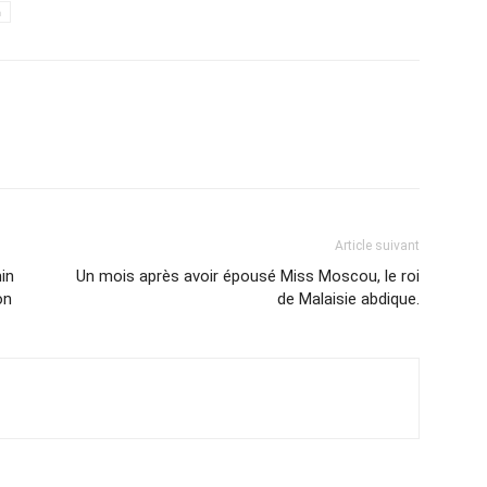
h
Article suivant
min
Un mois après avoir épousé Miss Moscou, le roi
on
de Malaisie abdique.