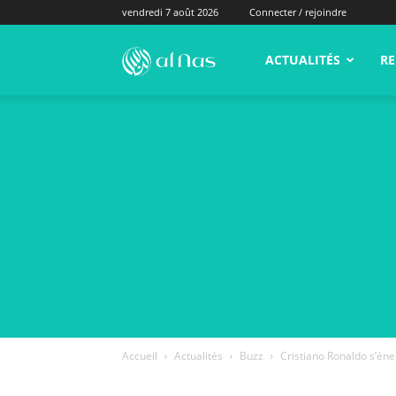
vendredi 7 août 2026
Connecter / rejoindre
alNas.fr
ACTUALITÉS
RE
Accueil
Actualités
Buzz
Cristiano Ronaldo s’éner