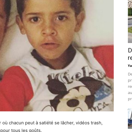
D
r
Ya
De
pr
re
au
pr
 où chacun peut à satiété se lâcher, vidéos trash,
 pour tous les goûts.