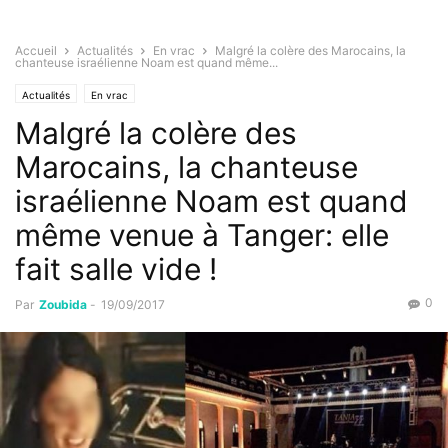
Accueil
Actualités
En vrac
Malgré la colère des Marocains, la
chanteuse israélienne Noam est quand même...
Actualités
En vrac
Malgré la colère des
Marocains, la chanteuse
israélienne Noam est quand
même venue à Tanger: elle
fait salle vide !
0
Par
Zoubida
-
19/09/2017