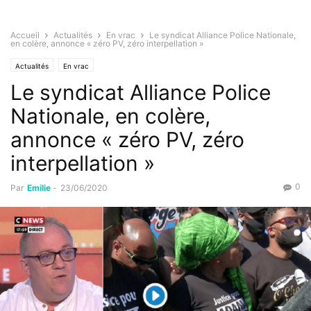
Accueil
Actualités
En vrac
Le syndicat Alliance Police Nationale,
en colère, annonce « zéro PV, zéro interpellation »
Actualités
En vrac
Le syndicat Alliance Police
Nationale, en colère,
annonce « zéro PV, zéro
interpellation »
0
Par
Emilie
-
23/06/2020