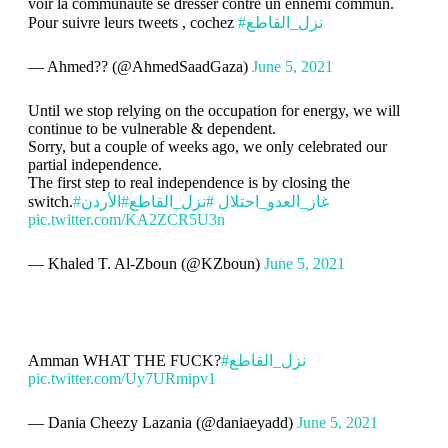
voir la communauté se dresser contre un ennemi commun.
Pour suivre leurs tweets , cochez
#نزل_القاطع
— Ahmed?? (@AhmedSaadGaza)
June 5, 2021
Until we stop relying on the occupation for energy, we will
continue to be vulnerable & dependent.
Sorry, but a couple of weeks ago, we only celebrated our
partial independence.
The first step to real independence is by closing the
switch.
#الأردن
#نزل_القاطع
#غاز_العدو_احتلال
pic.twitter.com/KA2ZCR5U3n
— Khaled T. Al-Zboun (@KZboun)
June 5, 2021
Amman WHAT THE FUCK?
#نزل_القاطع
pic.twitter.com/Uy7URmipv1
— Dania Cheezy Lazania (@daniaeyadd)
June 5, 2021