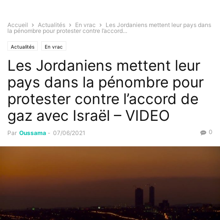
Accueil
Actualités
En vrac
Les Jordaniens mettent leur pays dans
la pénombre pour protester contre l’accord...
Actualités
En vrac
Les Jordaniens mettent leur
pays dans la pénombre pour
protester contre l’accord de
gaz avec Israël – VIDEO
0
Par
Oussama
-
07/06/2021