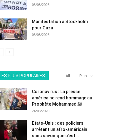
03/08/2026
Manifestation à Stockholm
pour Gaza
03/08/2026
LES PLUS POPULAIRES
All
Plus
Coronavirus : La presse
américaine rend hommage au
Prophète Mohammed ﷺ
24/03/2020
Etats-Unis : des policiers
arrêtent un afro-américain
sans savoir que c’est...