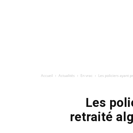
Accueil
Actualités
En vrac
Les policiers ayant p
Les poli
retraité a