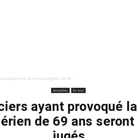
rovoqué la mort du retraité algérien de 69...
Actualités
En vrac
ciers ayant provoqué l
lgérien de 69 ans seront
jugés