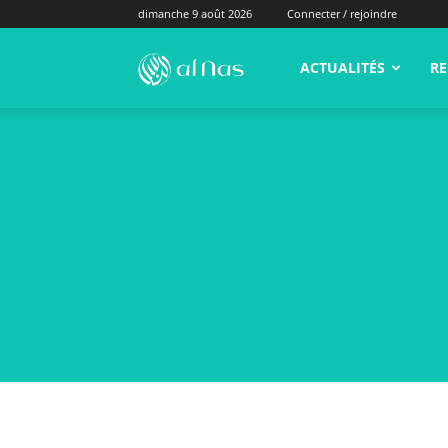
dimanche 9 août 2026
Connecter / rejoindre
alNas.fr
ACTUALITÉS
RE