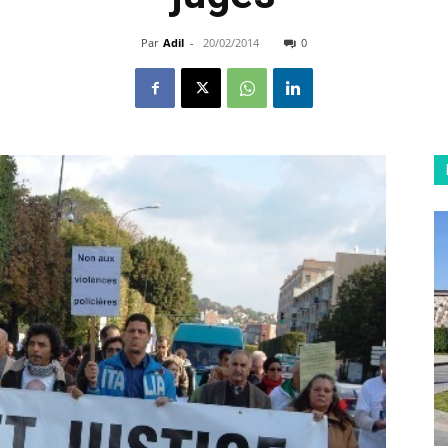
Par
Adil
-
20/02/2014
0