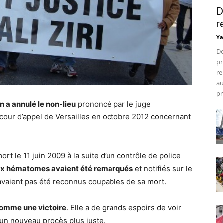
D
r
Ya
De
pr
re
au
pr
n a annulé le non-lieu
prononcé par le juge
a cour d’appel de Versailles en octobre 2012 concernant
rt le 11 juin 2009 à la suite d’un contrôle de police
ux hématomes avaient été remarqués
et notifiés sur le
n’avaient pas été reconnus coupables de sa mort.
 comme une victoire
. Elle a de grands espoirs de voir
 un nouveau procès plus juste.